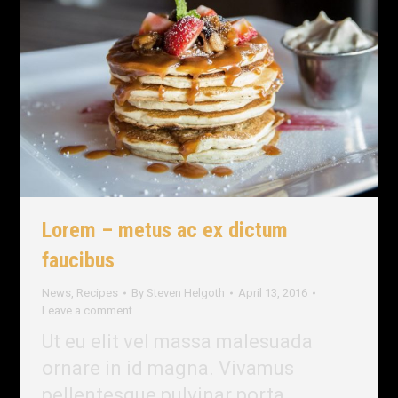
Lorem – metus ac ex dictum
faucibus
News
,
Recipes
By
Steven Helgoth
April 13, 2016
Leave a comment
Ut eu elit vel massa malesuada
ornare in id magna. Vivamus
pellentesque pulvinar porta.