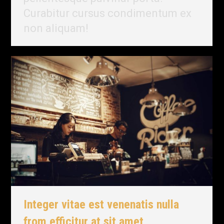
Curabitur cursus condimentum ex
non aliquam!
Integer vitae est venenatis nulla
from efficitur at sit amet